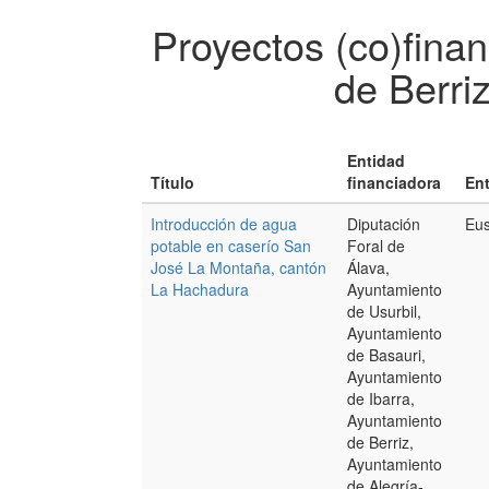
Proyectos (co)fina
de Berri
Entidad
Título
financiadora
Ent
Introducción de agua
Diputación
Eus
potable en caserío San
Foral de
José La Montaña, cantón
Álava,
La Hachadura
Ayuntamiento
de Usurbil,
Ayuntamiento
de Basauri,
Ayuntamiento
de Ibarra,
Ayuntamiento
de Berriz,
Ayuntamiento
de Alegría-