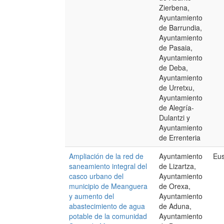
Zierbena,
Ayuntamiento
de Barrundia,
Ayuntamiento
de Pasaia,
Ayuntamiento
de Deba,
Ayuntamiento
de Urretxu,
Ayuntamiento
de Alegría-
Dulantzi y
Ayuntamiento
de Errenteria
Ampliación de la red de
Ayuntamiento
Eus
saneamiento integral del
de Lizartza,
casco urbano del
Ayuntamiento
municipio de Meanguera
de Orexa,
y aumento del
Ayuntamiento
abastecimiento de agua
de Aduna,
potable de la comunidad
Ayuntamiento