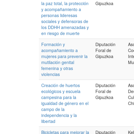
la paz total, la protección
Gipuzkoa
y acompañamiento a
personas lideresas
sociales y defensoras de
los DDHH amenazadas y
en riesgo de muerte
Formación y
Diputación
Aso
acompañamiento a
Foral de
Co
mujeres para prevenir la
Gipuzkoa
Int
mutilación genital
Mu
femenina y otras
violencias
Creación de huertos
Diputación
Aso
ecológicos y escuela
Foral de
Des
campesina para la
Gipuzkoa
Cul
igualdad de género en el
Ch
campo de la
independencia y la
libertad
Bicicletas para mejorar la
Diputación
Kel