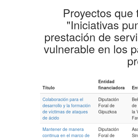
Proyectos que 
"Iniciativas pu
prestación de serv
vulnerable en los 
pr
Entidad
Título
financiadora
En
Colaboración para el
Diputación
Be
desarrollo y la formación
Foral de
de
de víctimas de ataques
Gipuzkoa
la 
de ácido
Fav
Mantener de manera
Diputación
As
continua en el marco de
Foral de
Sin