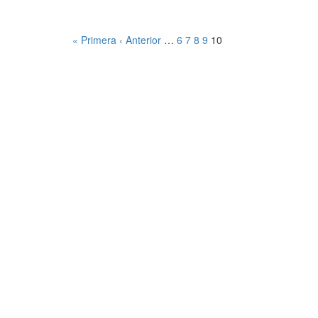
« Primera
‹ Anterior
…
6
7
8
9
10