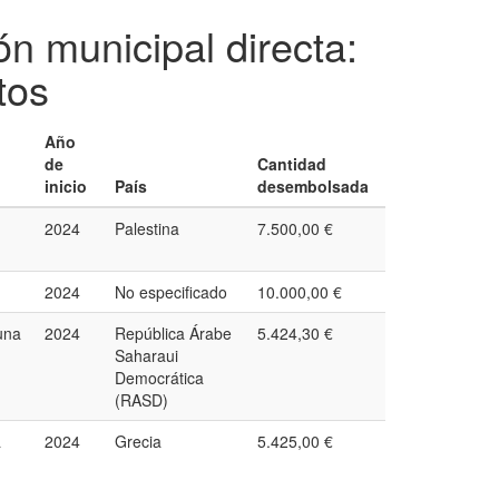
n municipal directa:
tos
Año
de
Cantidad
inicio
País
desembolsada
2024
Palestina
7.500,00 €
2024
No especificado
10.000,00 €
una
2024
República Árabe
5.424,30 €
Saharaui
Democrática
(RASD)
a
2024
Grecia
5.425,00 €