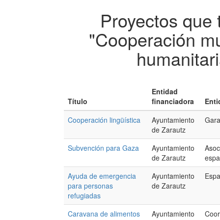
Proyectos que 
"Cooperación mu
humanitari
Entidad
Título
financiadora
Enti
Cooperación lingüística
Ayuntamiento
Gara
de Zarautz
Subvención para Gaza
Ayuntamiento
Asoc
de Zarautz
espa
Ayuda de emergencia
Ayuntamiento
Esp
para personas
de Zarautz
refugiadas
Caravana de alimentos
Ayuntamiento
Coor