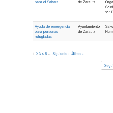
para el Sahara
de Zarautz
Orga
Soli
'27 
Ayuda de emergencia
Ayuntamiento
Salv
para personas
de Zarautz
Huma
refugiadas
1
2
3
4
5
…
Siguiente ›
Última »
Segui