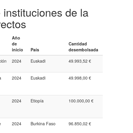
instituciones de la
yectos
Año
de
Cantidad
inicio
País
desembolsada
ción
2024
Euskadi
49.993,52 €
a
2024
Euskadi
49.998,00 €
2024
Etiopía
100.000,00 €
e
2024
Burkina Faso
96.850,02 €