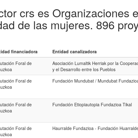
tor crs es Organizaciones e 
dad de las mujeres.
896 pro
tidad financiadora
Entidad canalizadora
utación Foral de
Asociación Lumaltik Herriak por la Coopera
puzkoa
y el Desarrollo entre los Pueblos
utación Foral de
Fundación Mundubat / Mundubat Fundazio
puzkoa
utación Foral de
Fundación Etiopiautopia Fundazioa Tikal
puzkoa
utación Foral de
Haurralde Fundazioa - Fundación Huarrald
puzkoa