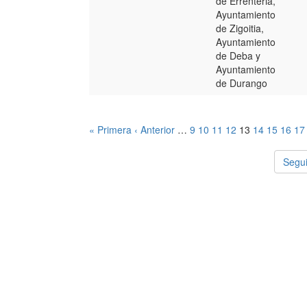
de Errenteria,
Ayuntamiento
de Zigoitia,
Ayuntamiento
de Deba y
Ayuntamiento
de Durango
« Primera
‹ Anterior
…
9
10
11
12
13
14
15
16
17
Segui