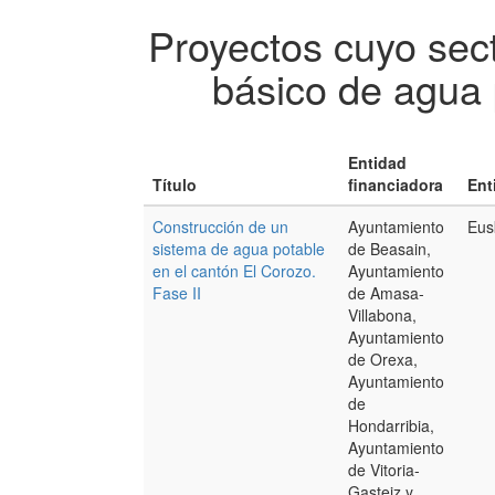
Proyectos cuyo sec
básico de agua 
Entidad
Título
financiadora
Ent
Construcción de un
Ayuntamiento
Eus
sistema de agua potable
de Beasain,
en el cantón El Corozo.
Ayuntamiento
Fase II
de Amasa-
Villabona,
Ayuntamiento
de Orexa,
Ayuntamiento
de
Hondarribia,
Ayuntamiento
de Vitoria-
Gasteiz y