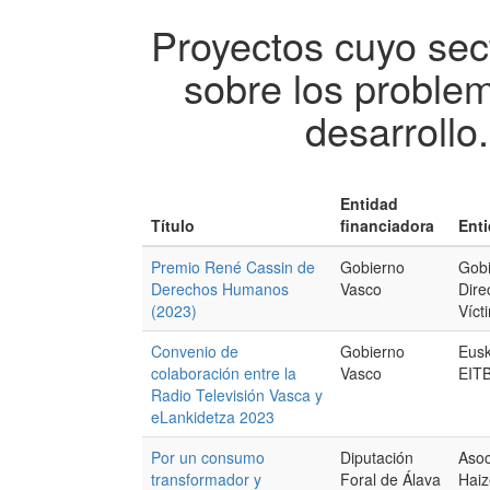
Proyectos cuyo sect
sobre los proble
desarrollo
Entidad
Título
financiadora
Enti
Premio René Cassin de
Gobierno
Gobi
Derechos Humanos
Vasco
Dire
(2023)
Víct
Convenio de
Gobierno
Euska
colaboración entre la
Vasco
EIT
Radio Televisión Vasca y
eLankidetza 2023
Por un consumo
Diputación
Asoc
transformador y
Foral de Álava
Hai