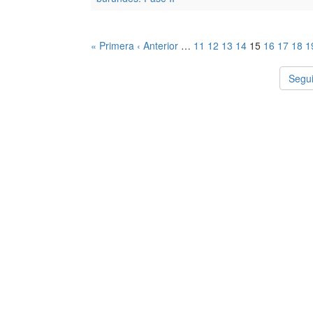
« Primera
‹ Anterior
…
11
12
13
14
15
16
17
18
1
Segui