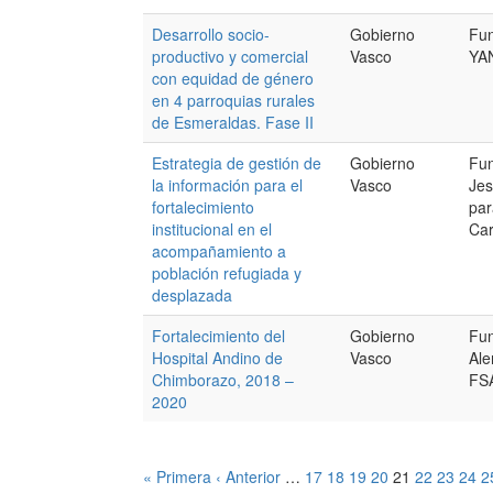
Desarrollo socio-
Gobierno
Fu
productivo y comercial
Vasco
YA
con equidad de género
en 4 parroquias rurales
de Esmeraldas. Fase II
Estrategia de gestión de
Gobierno
Fun
la información para el
Vasco
Jes
fortalecimiento
par
institucional en el
Car
acompañamiento a
población refugiada y
desplazada
Fortalecimiento del
Gobierno
Fun
Hospital Andino de
Vasco
Ale
Chimborazo, 2018 –
FS
2020
« Primera
‹ Anterior
…
17
18
19
20
21
22
23
24
2