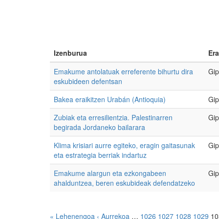
Izenburua
Era
Emakume antolatuak erreferente bihurtu dira
Gip
eskubideen defentsan
Bakea eraikitzen Urabán (Antioquia)
Gip
Zubiak eta erresilientzia. Palestinarren
Gip
begirada Jordaneko bailarara
Klima krisiari aurre egiteko, eragin gaitasunak
Gip
eta estrategia berriak indartuz
Emakume alargun eta ezkongabeen
Gip
ahalduntzea, beren eskubideak defendatzeko
« Lehenengoa
‹ Aurrekoa
…
1026
1027
1028
1029
1