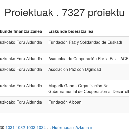
Proiektuak .
7327 proiektu
kunde finantzatzailea
Erakunde bideratzailea
uzkoako Foru Aldundia
Fundación Paz y Solidaridad de Euskadi
uzkoako Foru Aldundia
Asamblea de Cooperación Por la Paz - ACP
uzkoako Foru Aldundia
Asociación Paz con Dignidad
uzkoako Foru Aldundia
Mugarik Gabe - Organización No
Gubernamental de Cooperación al Desarrol
uzkoako Foru Aldundia
Fundación Alboan
030
1031
1032
1033
1034
…
Hurrengoa ›
Azkena »