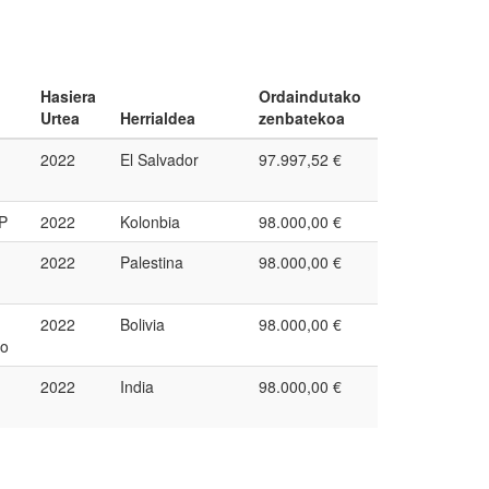
Hasiera
Ordaindutako
Urtea
Herrialdea
zenbatekoa
2022
El Salvador
97.997,52 €
P
2022
Kolonbia
98.000,00 €
2022
Palestina
98.000,00 €
2022
Bolivia
98.000,00 €
lo
2022
India
98.000,00 €