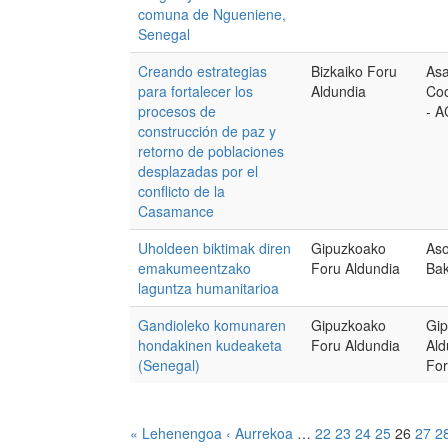
comuna de Ngueniene,
Senegal
Creando estrategias
Bizkaiko Foru
As
para fortalecer los
Aldundia
Coo
procesos de
- 
construcción de paz y
retorno de poblaciones
desplazadas por el
conflicto de la
Casamance
Uholdeen biktimak diren
Gipuzkoako
Aso
emakumeentzako
Foru Aldundia
Ba
laguntza humanitarioa
Gandioleko komunaren
Gipuzkoako
Gip
hondakinen kudeaketa
Foru Aldundia
Ald
(Senegal)
For
« Lehenengoa
‹ Aurrekoa
…
22
23
24
25
26
27
2