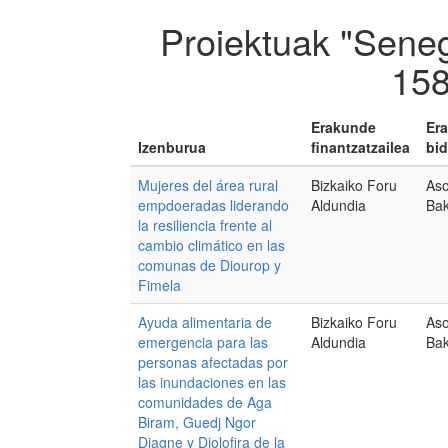
Proiektuak "Seneg
158
Erakunde
Er
Izenburua
finantzatzailea
bid
Mujeres del área rural
Bizkaiko Foru
Aso
empdoeradas liderando
Aldundia
Ba
la resiliencia frente al
cambio climático en las
comunas de Diourop y
Fimela
Ayuda alimentaria de
Bizkaiko Foru
Aso
emergencia para las
Aldundia
Ba
personas afectadas por
las inundaciones en las
comunidades de Aga
Biram, Guedj Ngor
Diagne y Diolofira de la