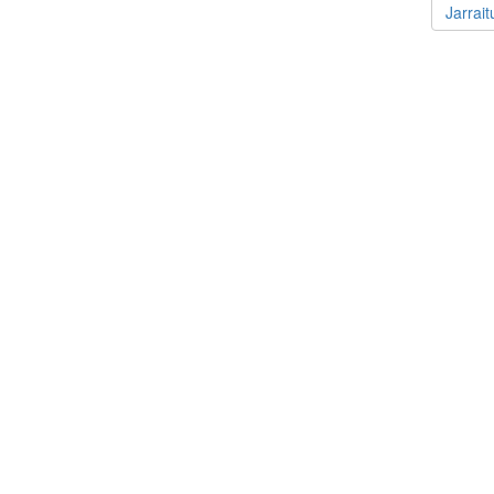
Jarrai