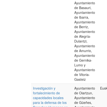
Ayuntamiento
de Basauri,
Ayuntamiento
de Ibarra,
Ayuntamiento
de Berriz,
Ayuntamiento
de Alegría-
Dulantzi,
Ayuntamiento
de Amurrio,
Ayuntamiento
de Gernika-
Lumo y
Ayuntamiento
de Vitoria-
Gasteiz
Investigación y
Ayuntamiento
Eus
fortalecimiento de
de Oiartzun,
capacidades locales
Ayuntamiento
para la defensa de los
de Güeñes,