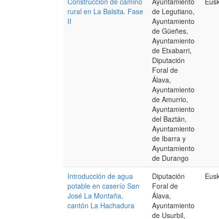
Construcción de camino
Ayuntamiento
Eus
rural en La Balsita. Fase
de Legutiano,
II
Ayuntamiento
de Güeñes,
Ayuntamiento
de Etxabarri,
Diputación
Foral de
Álava,
Ayuntamiento
de Amurrio,
Ayuntamiento
del Baztán,
Ayuntamiento
de Ibarra y
Ayuntamiento
de Durango
Introducción de agua
Diputación
Eus
potable en caserío San
Foral de
José La Montaña,
Álava,
cantón La Hachadura
Ayuntamiento
de Usurbil,