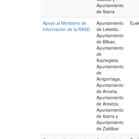
Ayuntamiento
de Ibarra
Apoyo al Ministerio de
Ayuntamiento
Eus
Información de la RASD
de Lekeitio,
Ayuntamiento
de Bilbao,
Ayuntamiento
de
Ikaztegieta,
Ayuntamiento
de
Arrigorriaga,
Ayuntamiento
de Anoeta,
Ayuntamiento
de Areatza,
Ayuntamiento
de Ibarra y
Ayuntamiento
de Zaldibar