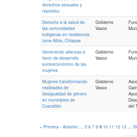
derechos sexuales y
reproduc
Derecho a la salud de
Gobierno
Fun
las comunidades
Vasco
Mun
indígenas en resistencia,
zona Altos, Chiapas
Generando alianzas a
Gobierno
Fun
favor de desarrollo
Vasco
Mun
socioeconómico de las
mujeres
Mujeres transformando
Gobierno
Aso
realidades de
Vasco
Gain
desigualdad de género
Ayud
en municipios de
Desa
Cuscatlán
del 
« Primera
‹ Anterior
…
5
6
7
8
9
10
11
12
13
…
Si