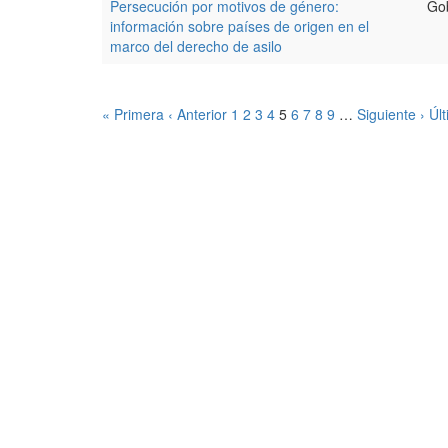
Persecución por motivos de género:
Go
información sobre países de origen en el
marco del derecho de asilo
« Primera
‹ Anterior
1
2
3
4
5
6
7
8
9
…
Siguiente ›
Úl