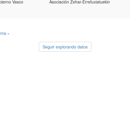
bierno Vasco
Asociación Zehar-Errefuxiatuekin
tima »
Seguir explorando datos