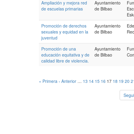
Ampliación y mejora red
Ayuntamiento
Fun
de escuelas primarias
de Bilbao
Esc
Esk
Promoción de derechos
Ayuntamiento
Ede
sexuales y equidad en la
de Bilbao
Rec
juventud
Promoción de una
Ayuntamiento
Fun
educación equitativa y de
de Bilbao
Com
calidad libre de violencia.
« Primera
‹ Anterior
…
13
14
15
16
17
18
19
20
2
Segui