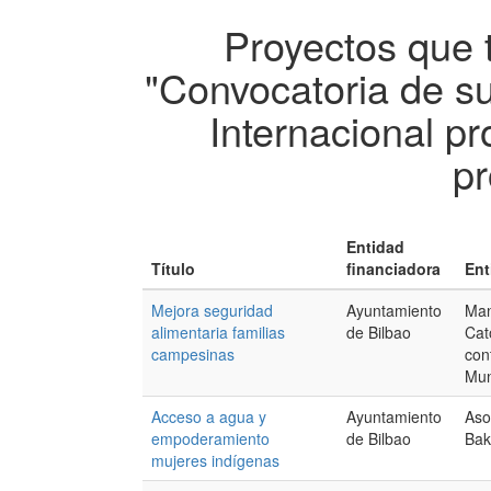
Proyectos que 
"Convocatoria de s
Internacional p
pr
Entidad
Título
financiadora
Ent
Mejora seguridad
Ayuntamiento
Man
alimentaria familias
de Bilbao
Cat
campesinas
con
Mu
Acceso a agua y
Ayuntamiento
Aso
empoderamiento
de Bilbao
Bak
mujeres indígenas