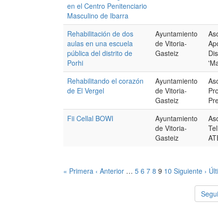
en el Centro Penitenciario
Masculino de Ibarra
Rehabilitación de dos
Ayuntamiento
Aso
aulas en una escuela
de Vitoria-
Ap
pública del distrito de
Gasteiz
Dis
Porhi
'M
Rehabilitando el corazón
Ayuntamiento
As
de El Vergel
de Vitoria-
Pro
Gasteiz
Pre
Fii Cellal BOWI
Ayuntamiento
Aso
de Vitoria-
Tel
Gasteiz
AT
« Primera
‹ Anterior
…
5
6
7
8
9
10
Siguiente ›
Úl
Segui