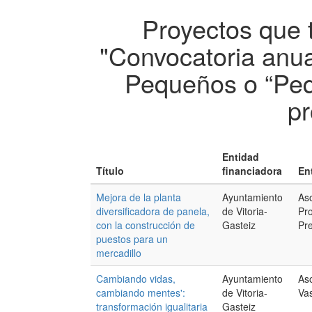
Proyectos que 
"Convocatoria anua
Pequeños o “Peq
pr
Entidad
Título
financiadora
En
Mejora de la planta
Ayuntamiento
As
diversificadora de panela,
de Vitoria-
Pro
con la construcción de
Gasteiz
Pre
puestos para un
mercadillo
Cambiando vidas,
Ayuntamiento
Aso
cambiando mentes':
de Vitoria-
Va
transformación igualitaria
Gasteiz