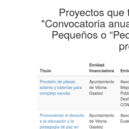
Proyectos que 
"Convocatoria anua
Pequeños o “Peq
pr
Entidad
Título
financiadora
Enti
Provisión de placas
Ayuntamiento
Asoc
solares y baterías para
de Vitoria-
Mejo
complejo escolar
Gasteiz
Pobl
Desf
CO
Promoviendo el derecho
Ayuntamiento
Asoc
a la educación y la
de Vitoria-
Eusk
pedagogía de paz en
Gasteiz