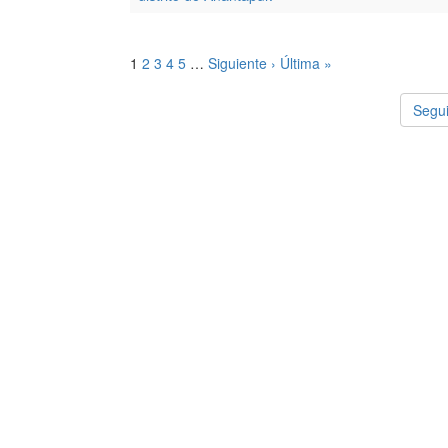
1
2
3
4
5
…
Siguiente ›
Última »
Segui