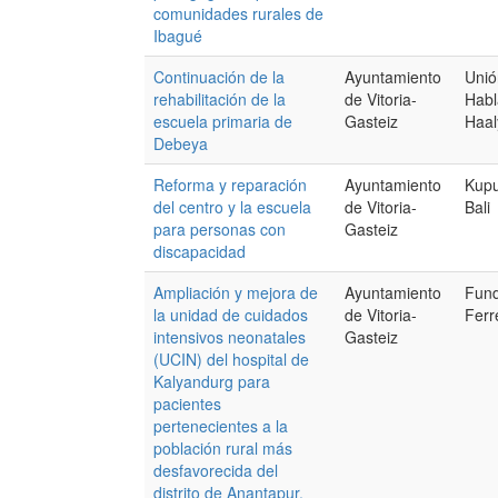
comunidades rurales de
Ibagué
Continuación de la
Ayuntamiento
Unió
rehabilitación de la
de Vitoria-
Habl
escuela primaria de
Gasteiz
Haal
Debeya
Reforma y reparación
Ayuntamiento
Kupu
del centro y la escuela
de Vitoria-
Bali
para personas con
Gasteiz
discapacidad
Ampliación y mejora de
Ayuntamiento
Fund
la unidad de cuidados
de Vitoria-
Ferr
intensivos neonatales
Gasteiz
(UCIN) del hospital de
Kalyandurg para
pacientes
pertenecientes a la
población rural más
desfavorecida del
distrito de Anantapur.