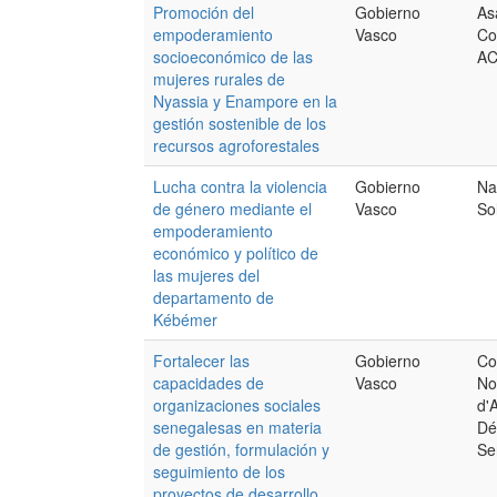
Promoción del
Gobierno
As
empoderamiento
Vasco
Co
socioeconómico de las
A
mujeres rurales de
Nyassia y Enampore en la
gestión sostenible de los
recursos agroforestales
Lucha contra la violencia
Gobierno
Na
de género mediante el
Vasco
So
empoderamiento
económico y político de
las mujeres del
departamento de
Kébémer
Fortalecer las
Gobierno
Co
capacidades de
Vasco
No
organizaciones sociales
d'
senegalesas en materia
Dé
de gestión, formulación y
Se
seguimiento de los
proyectos de desarrollo