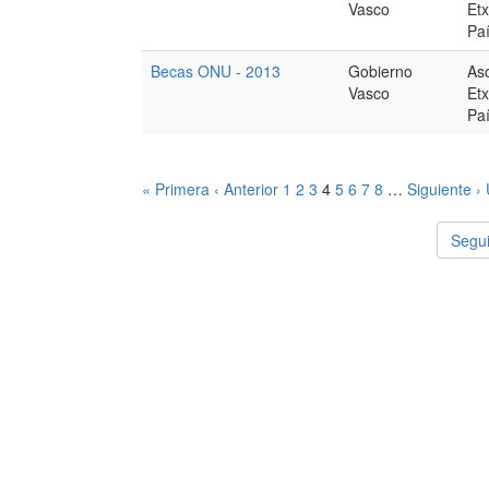
Vasco
Et
Pa
Becas ONU - 2013
Gobierno
As
Vasco
Et
Pa
« Primera
‹ Anterior
1
2
3
4
5
6
7
8
…
Siguiente ›
Segui