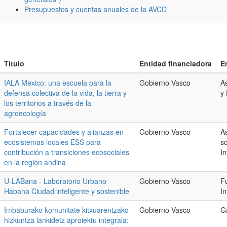
Presupuestos y cuentas anuales de la AVCD
Título
Entidad financiadora
E
IALA Mexico: una escuela para la
Gobierno Vasco
As
defensa colectiva de la vida, la tierra y
y 
los territorios a través de la
agroecología
Fortalecer capacidades y alianzas en
Gobierno Vasco
As
ecosistemas locales ESS para
s
contribución a transiciones ecosociales
In
en la región andina
U-LABana - Laboratorio Urbano
Gobierno Vasco
F
Habana Ciudad inteligente y sostenible
I
Imbaburako komunitate kitxuarentzako
Gobierno Vasco
Ga
hizkuntza lankidetz aproiektu integrala: