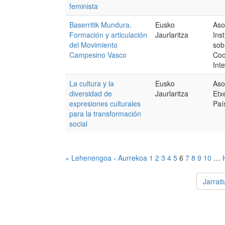
feminista
Baserritik Mundura.
Eusko
Aso
Formación y articulación
Jaurlaritza
Ins
del Movimiento
sob
Campesino Vasco
Coo
Int
La cultura y la
Eusko
Aso
diversidad de
Jaurlaritza
Etx
expresiones culturales
Paí
para la transformación
social
« Lehenengoa
‹ Aurrekoa
1
2
3
4
5
6
7
8
9
10
…
Jarrai