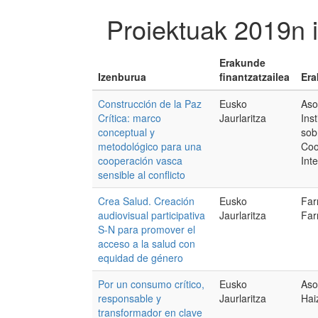
Proiektuak 2019n 
Erakunde
Izenburua
finantzatzailea
Era
Construcción de la Paz
Eusko
Aso
Crítica: marco
Jaurlaritza
Ins
conceptual y
sob
metodológico para una
Coo
cooperación vasca
Int
sensible al conflicto
Crea Salud. Creación
Eusko
Far
audiovisual participativa
Jaurlaritza
Fa
S-N para promover el
acceso a la salud con
equidad de género
Por un consumo crítico,
Eusko
Aso
responsable y
Jaurlaritza
Hai
transformador en clave