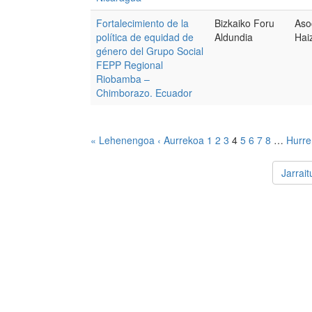
Fortalecimiento de la
Bizkaiko Foru
Aso
política de equidad de
Aldundia
Hai
género del Grupo Social
FEPP Regional
Riobamba –
Chimborazo. Ecuador
« Lehenengoa
‹ Aurrekoa
1
2
3
4
5
6
7
8
…
Hurre
Jarrai