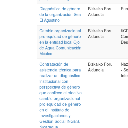
Diagnóstico de género
Bizkaiko Foru
Fun
de la organización Sea
Aldundia
El Agustino
Cambio organizacional
Bizkaiko Foru
KCD
pro equidad de género
Aldundia
Com
en la entidad local Ojo
Des
de Agua Comunicación.
México
Contratación de
Bizkaiko Foru
Naz
asistencia técnica para
Aldundia
- So
realizar un diagnóstico
Int
institucional con
perspectiva de género
que conlleve el efectivo
cambio organizacional
pro equidad de género
en el Instituto de
Investigaciones y
Gestión Social INGES.
Nicaragua