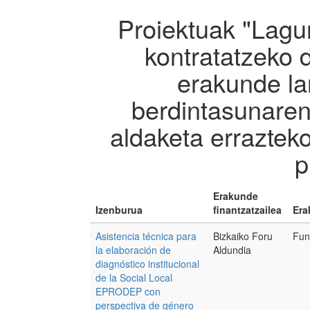
Proiektuak "Lagun
kontratatzeko d
erakunde la
berdintasunaren
aldaketa erraztek
p
Erakunde
Izenburua
finantzatzailea
Era
Asistencia técnica para
Bizkaiko Foru
Fun
la elaboración de
Aldundia
diagnóstico institucional
de la Social Local
EPRODEP con
perspectiva de género