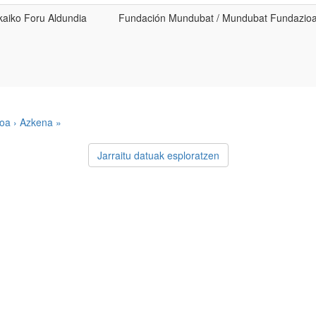
kaiko Foru Aldundia
Fundación Mundubat / Mundubat Fundazio
oa ›
Azkena »
Jarraitu datuak esploratzen