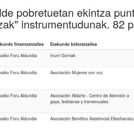
lde pobretuetan ekintza punt
zak" instrumentudunak.
82 p
kunde finantzatzailea
Erakunde bideratzailea
kaiko Foru Aldundia
Inurri Gorriak
kaiko Foru Aldundia
Asociación Mujeres con voz
kaiko Foru Aldundia
Asociación Aldarte - Centro de Atención a
gays, lesbianas y transexuales
kaiko Foru Aldundia
Asociación Benéfico Asistencial Elkarbanatu