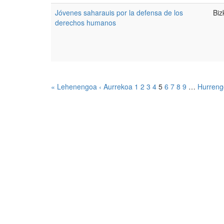
Jóvenes saharauis por la defensa de los
Biz
derechos humanos
« Lehenengoa
‹ Aurrekoa
1
2
3
4
5
6
7
8
9
…
Hurreng