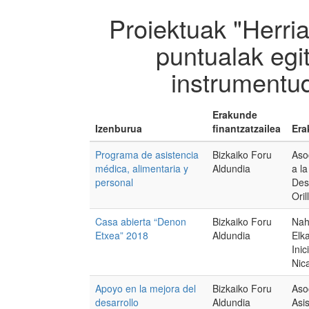
Proiektuak "Herri
puntualak egi
instrumentu
Erakunde
Izenburua
finantzatzailea
Era
Programa de asistencia
Bizkaiko Foru
Aso
médica, alimentaria y
Aldundia
a l
personal
Des
Oril
Casa abierta “Denon
Bizkaiko Foru
Nah
Etxea” 2018
Aldundia
Elka
Inic
Nic
Apoyo en la mejora del
Bizkaiko Foru
Aso
desarrollo
Aldundia
Asi