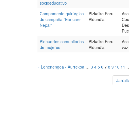
socioeducativo
Campamento quirúrgico
Bizkaiko Foru
Aso
de campaña “Ear care
Aldundia
Coo
Nepal”
Des
Pue
Biohuertos comunitarios
Bizkaiko Foru
Aso
de mujeres
Aldundia
voz
« Lehenengoa
‹ Aurrekoa
…
3
4
5
6
7
8
9
10
11
Jarrai