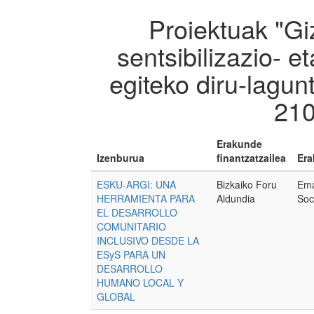
Proiektuak "Gi
sentsibilizazio- 
egiteko diru-lagu
210
Erakunde
Izenburua
finantzatzailea
Era
ESKU-ARGI: UNA
Bizkaiko Foru
Ema
HERRAMIENTA PARA
Aldundia
Soc
EL DESARROLLO
COMUNITARIO
INCLUSIVO DESDE LA
ESyS PARA UN
DESARROLLO
HUMANO LOCAL Y
GLOBAL