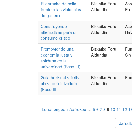
El derecho de asilo
Bizkaiko Foru
Aso
frente a las violencias
Aldundia
Err
de género
Construyendo
Bizkaiko Foru
Aso
alternativas para un
Aldundia
Hai
consumo crítico
Promoviendo una
Bizkaiko Foru
Fun
economía justa y
Aldundia
Sin
solidaria en la
universidad (Fase III)
Gela hezkidetzailetik
Bizkaiko Foru
Fun
plaza berdintzailera
Aldundia
(Fase III)
« Lehenengoa
‹ Aurrekoa
…
5
6
7
8
9
10
11
12
1
Jarrai