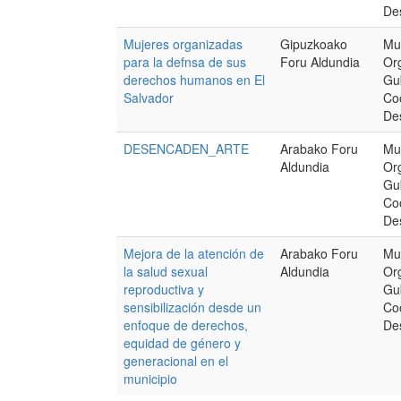
Des
Mujeres organizadas
Gipuzkoako
Mu
para la defnsa de sus
Foru Aldundia
Or
derechos humanos en El
Gu
Salvador
Co
Des
DESENCADEN_ARTE
Arabako Foru
Mu
Aldundia
Or
Gu
Co
Des
Mejora de la atención de
Arabako Foru
Mu
la salud sexual
Aldundia
Or
reproductiva y
Gu
sensibilización desde un
Co
enfoque de derechos,
Des
equidad de género y
generacional en el
municipio