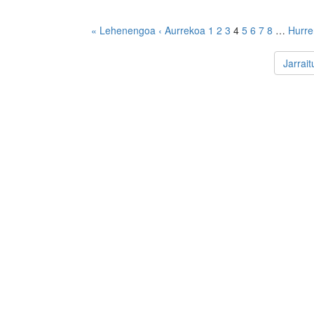
« Lehenengoa
‹ Aurrekoa
1
2
3
4
5
6
7
8
…
Hurre
Jarrai