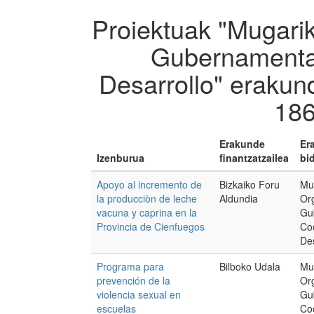
Proiektuak "Mugari
Gubernamental
Desarrollo" erakun
186
Erakunde
Er
Izenburua
finantzatzailea
bi
Apoyo al incremento de
Bizkaiko Foru
Mu
la producciòn de leche
Aldundia
Or
vacuna y caprina en la
Gu
Provincia de Cienfuegos
Co
Des
Programa para
Bilboko Udala
Mu
prevención de la
Or
violencia sexual en
Gu
escuelas
Co