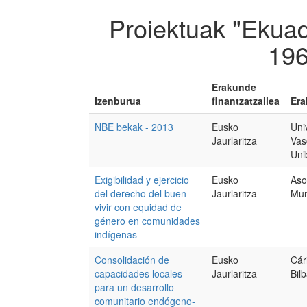
Proiektuak "Ekuad
196
Erakunde
Izenburua
finantzatzailea
Era
NBE bekak - 2013
Eusko
Uni
Jaurlaritza
Vas
Uni
Exigibilidad y ejercicio
Eusko
Aso
del derecho del buen
Jaurlaritza
Mun
vivir con equidad de
género en comunidades
indígenas
Consolidación de
Eusko
Cár
capacidades locales
Jaurlaritza
Bil
para un desarrollo
comunitario endógeno-