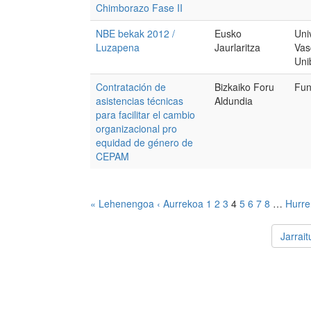
Chimborazo Fase II
NBE bekak 2012 /
Eusko
Uni
Luzapena
Jaurlaritza
Vas
Uni
Contratación de
Bizkaiko Foru
Fun
asistencias técnicas
Aldundia
para facilitar el cambio
organizacional pro
equidad de género de
CEPAM
« Lehenengoa
‹ Aurrekoa
1
2
3
4
5
6
7
8
…
Hurre
Jarrai