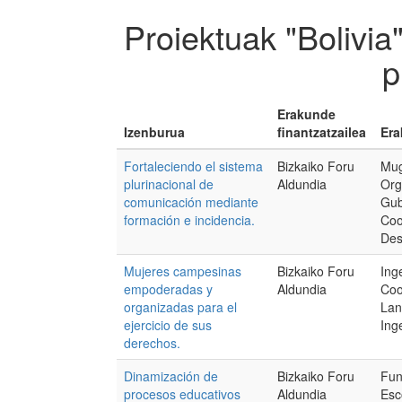
Proiektuak "Bolivia
p
Erakunde
Izenburua
finantzatzailea
Era
Fortaleciendo el sistema
Bizkaiko Foru
Mug
plurinacional de
Aldundia
Org
comunicación mediante
Gub
formación e incidencia.
Coo
Des
Mujeres campesinas
Bizkaiko Foru
Ing
empoderadas y
Aldundia
Coo
organizadas para el
Lan
ejercicio de sus
Inge
derechos.
Dinamización de
Bizkaiko Foru
Fun
procesos educativos
Aldundia
Esc