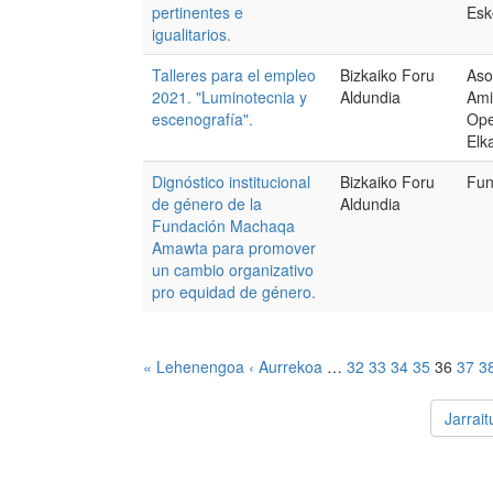
pertinentes e
Esk
igualitarios.
Talleres para el empleo
Bizkaiko Foru
Aso
2021. "Luminotecnia y
Aldundia
Ami
escenografía".
Ope
Elk
Dignóstico institucional
Bizkaiko Foru
Fun
de género de la
Aldundia
Fundación Machaqa
Amawta para promover
un cambio organizativo
pro equidad de género.
« Lehenengoa
‹ Aurrekoa
…
32
33
34
35
36
37
3
Jarrai