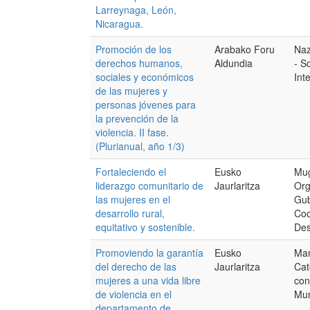
Larreynaga, León,
Nicaragua.
Promoción de los
Arabako Foru
Naz
derechos humanos,
Aldundia
- S
sociales y económicos
Int
de las mujeres y
personas jóvenes para
la prevención de la
violencia. II fase.
(Plurianual, año 1/3)
Fortaleciendo el
Eusko
Mug
liderazgo comunitario de
Jaurlaritza
Org
las mujeres en el
Gub
desarrollo rural,
Coo
equitativo y sostenible.
Des
Promoviendo la garantía
Eusko
Man
del derecho de las
Jaurlaritza
Cat
mujeres a una vida libre
con
de violencia en el
Mu
departamento de