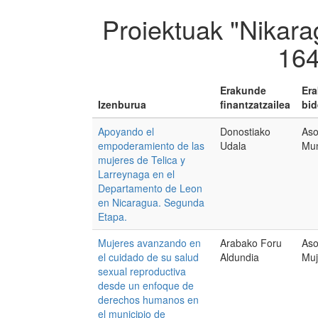
Proiektuak "Nikara
164
Erakunde
Er
Izenburua
finantzatzailea
bid
Apoyando el
Donostiako
Aso
empoderamiento de las
Udala
Mun
mujeres de Telica y
Larreynaga en el
Departamento de Leon
en Nicaragua. Segunda
Etapa.
Mujeres avanzando en
Arabako Foru
Aso
el cuidado de su salud
Aldundia
Muj
sexual reproductiva
desde un enfoque de
derechos humanos en
el municipio de