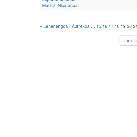
Madriz, Nicaragua.
« Lehenengoa
‹ Aurrekoa
…
15
16
17
18
19
20
2
Jarrai