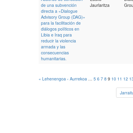
de una subvención
Jaurlaritza
Gro
directa a «Dialogue
Advisory Group (DAG)»
para la facilitación de
diálogos políticos en
Libia e Iraq para
reducir la violencia
armada y las
consecuencias
humanitarias.
« Lehenengoa
‹ Aurrekoa
…
5
6
7
8
9
10
11
12
1
Jarrai