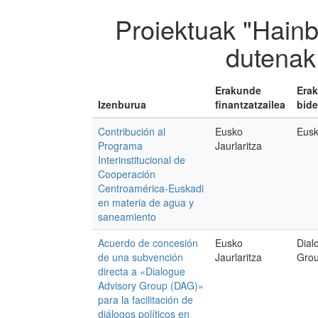
Proiektuak "Hainb
dutenak
Erakunde
Era
Izenburua
finantzatzailea
bide
Contribución al
Eusko
Eusk
Programa
Jaurlaritza
Interinstitucional de
Cooperación
Centroamérica-Euskadi
en materia de agua y
saneamiento
Acuerdo de concesión
Eusko
Dial
de una subvención
Jaurlaritza
Gro
directa a «Dialogue
Advisory Group (DAG)»
para la facilitación de
diálogos políticos en