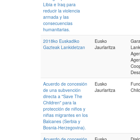
Libia e Iraq para
reducir la violencia
armada y las
consecuencias
humanitarias.
2018ko Euskadiko
Eusko
Gar
Gazteak Lankidetzan
Jaurlaritza
Lank
Agen
Agen
Coop
Desa
Acuerdo de concesión
Eusko
Fund
de una subvención
Jaurlaritza
Chil
directa a "Save The
Children" para la
protección de niños y
niñas migrantes en los
Balcanes (Serbia y
Bosnia-Herzegovina).
Acuerdo de concesión
Eusko
Dial