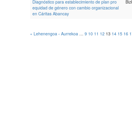
Diagnóstico para establecimiento de plan pro
Biz
equidad de género con cambio organizacional
en Cáritas Abancay
« Lehenengoa
‹ Aurrekoa
…
9
10
11
12
13
14
15
16
1