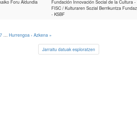
kaiko Foru Aldundia
Fundación Innovación Social de la Cultura -
FISC / Kulturaren Sozial Berrikuntza Fundaz
- KSBF
7
…
Hurrengoa ›
Azkena »
Jarraitu datuak esploratzen