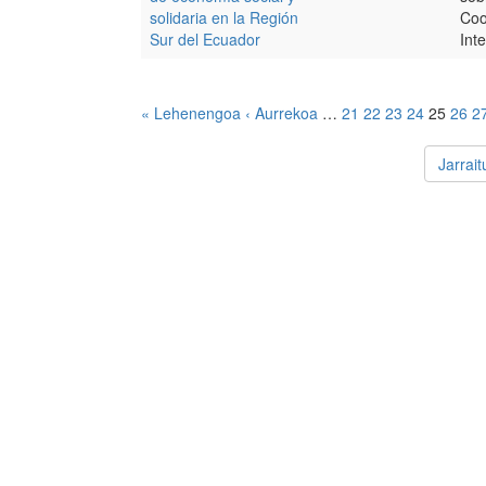
solidaria en la Región
Coo
Sur del Ecuador
Int
« Lehenengoa
‹ Aurrekoa
…
21
22
23
24
25
26
2
Jarrai