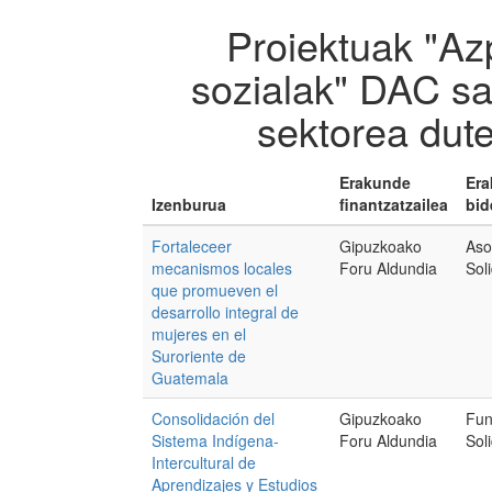
Proiektuak "Azp
sozialak" DAC sa
sektorea dut
Erakunde
Er
Izenburua
finantzatzailea
bid
Fortaleceer
Gipuzkoako
Aso
mecanismos locales
Foru Aldundia
Sol
que promueven el
desarrollo integral de
mujeres en el
Suroriente de
Guatemala
Consolidación del
Gipuzkoako
Fun
Sistema Indígena-
Foru Aldundia
Sol
Intercultural de
Aprendizajes y Estudios