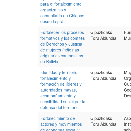
para el fortalecimiento
organizativo y
comunitario en Chiapas
desde la prá
Fortalecer los procesos
Gipuzkoako
Fun
formativos y los comités
Foru Aldundia
Mun
de Derechos y Justicia
de mujeres índieinas
originarias campesinas
de Bolivia
Identidad y territorio,
Gipuzkoako
Mug
fortalecimiento y
Foru Aldundia
Org
formación de líderes y
Gub
autoridades mayas,
Coo
acompañamiento y
Des
sensibilidad social por la
defensa del territorio
Fortalecimiento de
Gipuzkoako
Aso
actores y movimientos
Foru Aldundia
Ins
de economía social y
sob