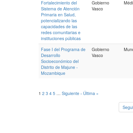
Fortalecimiento del
Gobierno
Médi
Sistema de Atención
Vasco
Primaria en Salud,
potencializando las
capacidades de las
redes comunitarias e
instituciones públicas
Fase I del Programa de
Gobierno
Mund
Desarrollo
Vasco
Socioeconómico del
Distrito de Majune -
Mozambique
1
2
3
4
5
…
Siguiente ›
Última »
Segui