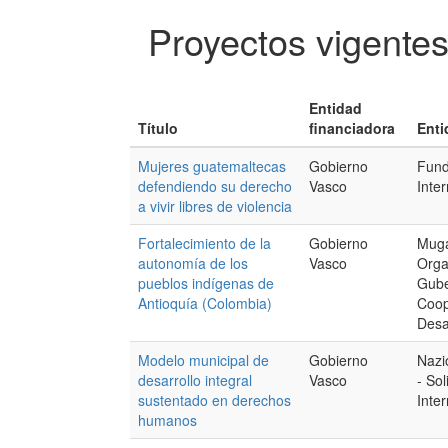
Proyectos vigente
Entidad
Título
financiadora
Enti
Mujeres guatemaltecas
Gobierno
Fund
defendiendo su derecho
Vasco
Inte
a vivir libres de violencia
Fortalecimiento de la
Gobierno
Muga
autonomía de los
Vasco
Orga
pueblos indígenas de
Gube
Antioquía (Colombia)
Coop
Desa
Modelo municipal de
Gobierno
Nazi
desarrollo integral
Vasco
- Sol
sustentado en derechos
Inte
humanos