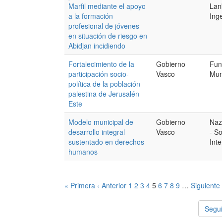
Marfil mediante el apoyo
Lan
a la formación
Inge
profesional de jóvenes
en situación de riesgo en
Abidjan incidiendo
Fortalecimiento de la
Gobierno
Fun
participación socio-
Vasco
Mun
política de la población
palestina de Jerusalén
Este
Modelo municipal de
Gobierno
Naz
desarrollo integral
Vasco
- So
sustentado en derechos
Int
humanos
« Primera
‹ Anterior
1
2
3
4
5
6
7
8
9
…
Siguiente 
Segui