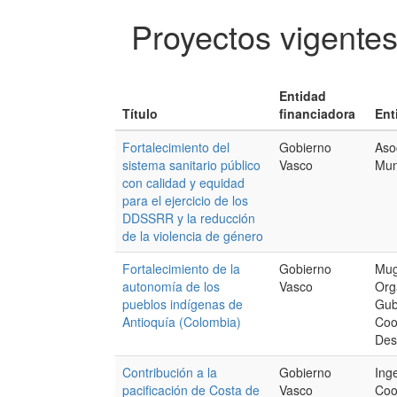
Proyectos vigente
Entidad
Título
financiadora
Ent
Fortalecimiento del
Gobierno
Aso
sistema sanitario público
Vasco
Mun
con calidad y equidad
para el ejercicio de los
DDSSRR y la reducción
de la violencia de género
Fortalecimiento de la
Gobierno
Mug
autonomía de los
Vasco
Org
pueblos indígenas de
Gub
Antioquía (Colombia)
Coo
Des
Contribución a la
Gobierno
Inge
pacificación de Costa de
Vasco
Coo