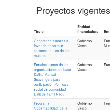
Proyectos vigente
Entidad
Título
financiadora
Ent
Generando alianzas a
Gobierno
Fun
favor de desarrollo
Vasco
Mun
socioeconómico de las
mujeres
Fortalecimiento de las
Gobierno
Fun
organizaciones de base
Vasco
Dalits/ Manual
Scavengers para
participación Política y
social de comunidad
Dalit de Tamil Nadu
Programa
Gobierno
Fun
Gobernabilidad: de la
Vasco