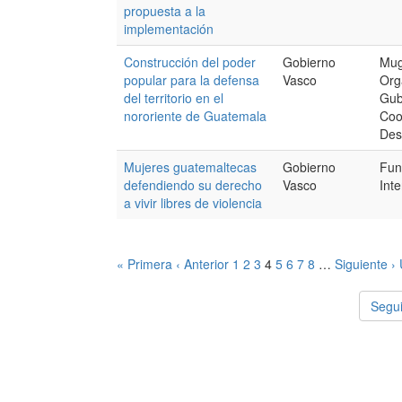
propuesta a la
implementación
Construcción del poder
Gobierno
Mug
popular para la defensa
Vasco
Org
del territorio en el
Gub
nororiente de Guatemala
Coo
Des
Mujeres guatemaltecas
Gobierno
Fun
defendiendo su derecho
Vasco
Int
a vivir libres de violencia
« Primera
‹ Anterior
1
2
3
4
5
6
7
8
…
Siguiente ›
Segui