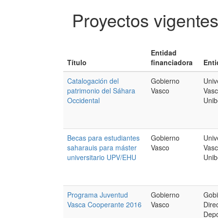
Proyectos vigente
Entidad
Título
financiadora
Enti
Catalogación del
Gobierno
Univ
patrimonio del Sáhara
Vasco
Vasc
Occidental
Unib
Becas para estudiantes
Gobierno
Univ
saharauis para máster
Vasco
Vasc
universitario UPV/EHU
Unib
Programa Juventud
Gobierno
Gobi
Vasca Cooperante 2016
Vasco
Dire
Depo