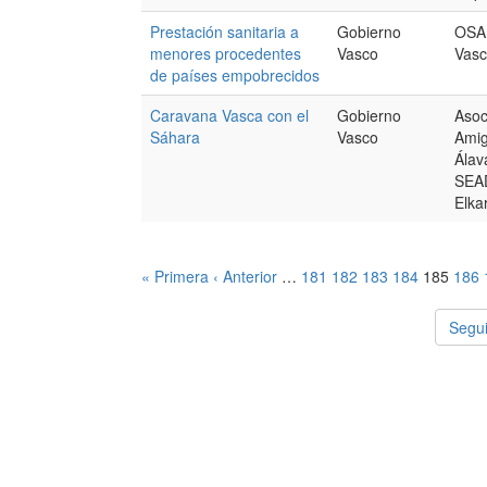
Prestación sanitaria a
Gobierno
OSAK
menores procedentes
Vasco
Vasc
de países empobrecidos
Caravana Vasca con el
Gobierno
Asoc
Sáhara
Vasco
Amig
Álav
SEA
Elka
« Primera
‹ Anterior
…
181
182
183
184
185
186
Segui