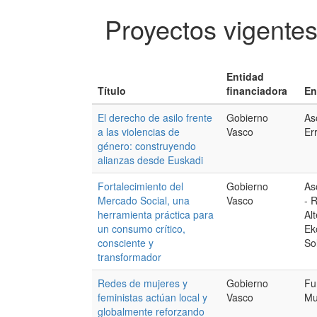
Proyectos vigente
Entidad
Título
financiadora
En
El derecho de asilo frente
Gobierno
As
a las violencias de
Vasco
Er
género: construyendo
alianzas desde Euskadi
Fortalecimiento del
Gobierno
As
Mercado Social, una
Vasco
- 
herramienta práctica para
Alt
un consumo crítico,
Ek
consciente y
So
transformador
Redes de mujeres y
Gobierno
Fu
feministas actúan local y
Vasco
Mu
globalmente reforzando