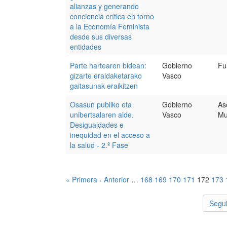
alianzas y generando
conciencia crítica en torno
a la Economía Feminista
desde sus diversas
entidades
Parte hartearen bidean:
Gobierno
Fu
gizarte eraldaketarako
Vasco
gaitasunak eraikitzen
Osasun publiko eta
Gobierno
As
unibertsalaren alde.
Vasco
Mu
Desigualdades e
inequidad en el acceso a
la salud - 2.º Fase
« Primera
‹ Anterior
…
168
169
170
171
172
173
Segui