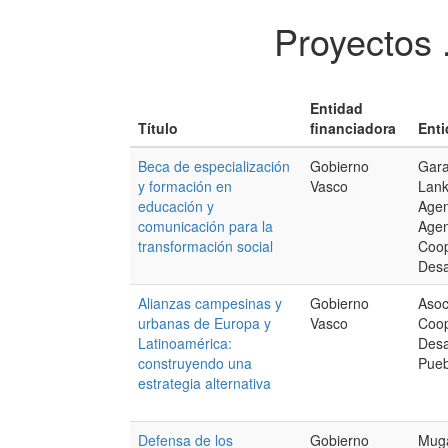
Proyectos 
Entidad
Título
financiadora
Enti
Beca de especialización
Gobierno
Gar
y formación en
Vasco
Lank
educación y
Agen
comunicación para la
Agen
transformación social
Coop
Desa
Alianzas campesinas y
Gobierno
Asoc
urbanas de Europa y
Vasco
Coop
Latinoamérica:
Desa
construyendo una
Pueb
estrategia alternativa
Defensa de los
Gobierno
Muga