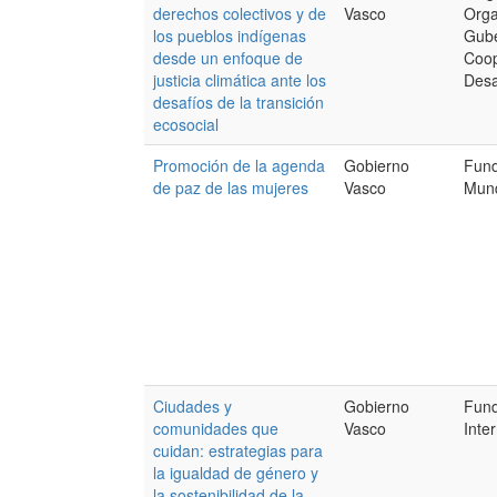
derechos colectivos y de
Vasco
Orga
los pueblos indígenas
Gube
desde un enfoque de
Coop
justicia climática ante los
Desa
desafíos de la transición
ecosocial
Promoción de la agenda
Gobierno
Fund
de paz de las mujeres
Vasco
Mund
Ciudades y
Gobierno
Fun
comunidades que
Vasco
Inte
cuidan: estrategias para
la igualdad de género y
la sostenibilidad de la