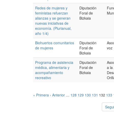
Redes de mujeres y
Diputación
Fun
feministas refuerzan
Foral de
Mun
alianzas y se generan
Bizkaia
nuevas iniciativas de
economía. (Plurianual,
año 1/4)
Biohuertos comunitarios
Diputación
Asoc
de mujeres
Foral de
voz
Bizkaia
Programa de asistencia
Diputación
Asoc
médica, alimentaria y
Foral de
a la
acompañamiento
Bizkaia
Des
recreativo
Oril
« Primera
‹ Anterior
…
128
129
130
131
132
133
Segui