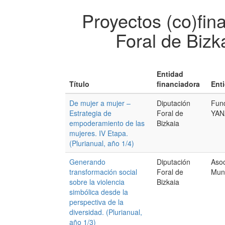
Proyectos (co)fin
Foral de Bizk
Entidad
Título
financiadora
Ent
De mujer a mujer –
Diputación
Fun
Estrategia de
Foral de
YAN
empoderamiento de las
Bizkaia
mujeres. IV Etapa.
(Plurianual, año 1/4)
Generando
Diputación
Asoc
transformación social
Foral de
Mund
sobre la violencia
Bizkaia
simbólica desde la
perspectiva de la
diversidad. (Plurianual,
año 1/3)