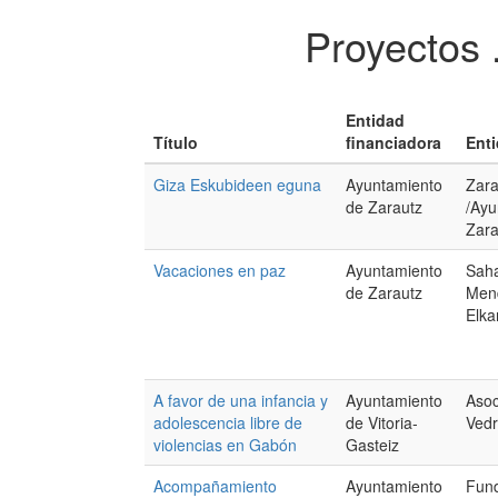
Proyectos 
Entidad
Título
financiadora
Enti
Giza Eskubideen eguna
Ayuntamiento
Zara
de Zarautz
/Ayu
Zara
Vacaciones en paz
Ayuntamiento
Saha
de Zarautz
Men
Elka
A favor de una infancia y
Ayuntamiento
Asoc
adolescencia libre de
de Vitoria-
Vedr
violencias en Gabón
Gasteiz
Acompañamiento
Ayuntamiento
Fund