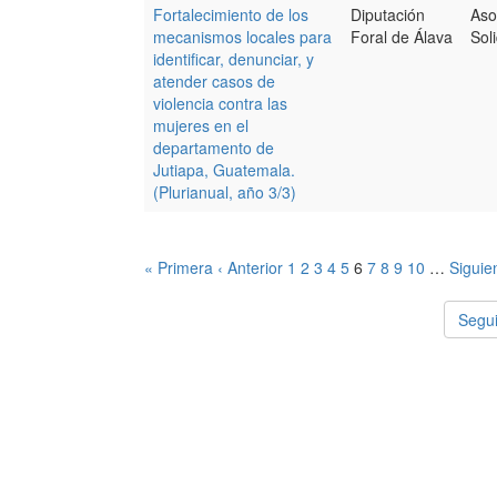
Fortalecimiento de los
Diputación
Aso
mecanismos locales para
Foral de Álava
Sol
identificar, denunciar, y
atender casos de
violencia contra las
mujeres en el
departamento de
Jutiapa, Guatemala.
(Plurianual, año 3/3)
« Primera
‹ Anterior
1
2
3
4
5
6
7
8
9
10
…
Siguie
Segui