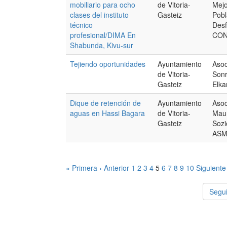
mobiliario para ocho
de Vitoria-
Mejo
clases del instituto
Gasteiz
Pobl
técnico
Des
profesional/DIMA En
CO
Shabunda, Kivu-sur
Tejiendo oportunidades
Ayuntamiento
Asoc
de Vitoria-
Sonr
Gasteiz
Elka
Dique de retención de
Ayuntamiento
Asoc
aguas en Hassi Bagara
de Vitoria-
Maur
Gasteiz
Sozi
AS
« Primera
‹ Anterior
1
2
3
4
5
6
7
8
9
10
Siguiente
Segui