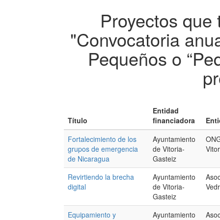
Proyectos que 
"Convocatoria anua
Pequeños o “Peq
pr
Entidad
Título
financiadora
Enti
Fortalecimiento de los
Ayuntamiento
ONG
grupos de emergencia
de Vitoria-
Vitor
de Nicaragua
Gasteiz
Revirtiendo la brecha
Ayuntamiento
Asoc
digital
de Vitoria-
Vedr
Gasteiz
Equipamiento y
Ayuntamiento
Asoc