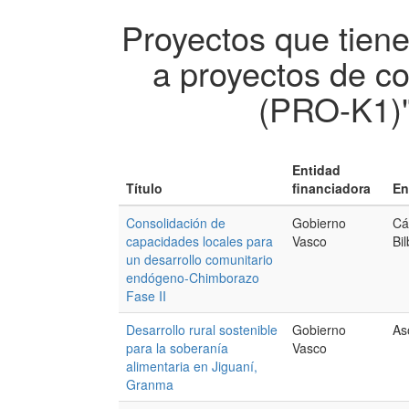
Proyectos que tien
a proyectos de co
(PRO-K1)
Entidad
Título
financiadora
En
Consolidación de
Gobierno
Cá
capacidades locales para
Vasco
Bi
un desarrollo comunitario
endógeno-Chimborazo
Fase II
Desarrollo rural sostenible
Gobierno
As
para la soberanía
Vasco
alimentaria en Jiguaní,
Granma