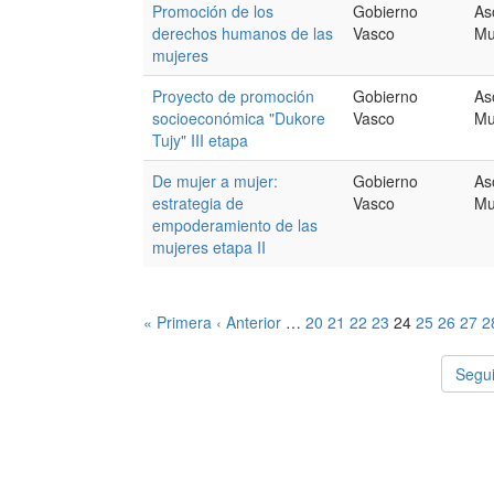
Promoción de los
Gobierno
As
derechos humanos de las
Vasco
Mu
mujeres
Proyecto de promoción
Gobierno
As
socioeconómica "Dukore
Vasco
Mu
Tujy" III etapa
De mujer a mujer:
Gobierno
As
estrategia de
Vasco
Mu
empoderamiento de las
mujeres etapa II
« Primera
‹ Anterior
…
20
21
22
23
24
25
26
27
2
Segui