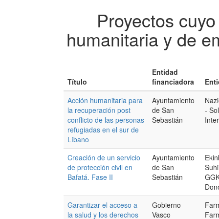
Proyectos cuyo
humanitaria y de e
Entidad
Título
financiadora
Enti
Acción humanitaria para
Ayuntamiento
Nazi
la recuperación post
de San
- So
conflicto de las personas
Sebastián
Inte
refugiadas en el sur de
Líbano
Creación de un servicio
Ayuntamiento
Ekin
de protección civil en
de San
Suhi
Bafatá. Fase II
Sebastián
GGK
Don
Garantizar el acceso a
Gobierno
Farm
la salud y los derechos
Vasco
Far