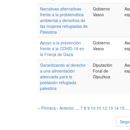
Narrativas alternativas
Gobierno
As
frente a la problemática
Vasco
es
ambiental y derechos de
las mujeres refugiadas de
Palestina
Apoyo a la prevención
Gobierno
As
frente a la COVID-19 en
Vasco
es
la Franja de Gaza
Garantizando el derecho
Diputación
As
a una alimentación
Foral de
es
adecuada para la
Gipuzkoa
población refugiada
palestina
« Primera
‹ Anterior
…
7
8
9
10
11
12
13
14
15
…
Segui