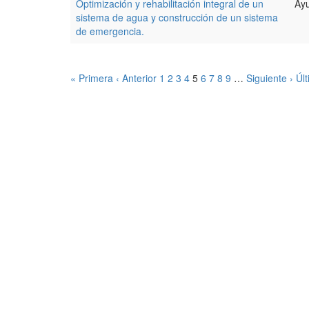
Optimización y rehabilitación integral de un
Ayu
sistema de agua y construcción de un sistema
de emergencia.
« Primera
‹ Anterior
1
2
3
4
5
6
7
8
9
…
Siguiente ›
Úl