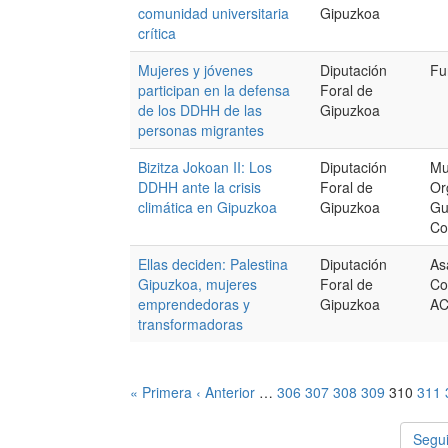
comunidad universitaria
Gipuzkoa
crítica
Mujeres y jóvenes
Diputación
Fu
participan en la defensa
Foral de
de los DDHH de las
Gipuzkoa
personas migrantes
Bizitza Jokoan II: Los
Diputación
Mu
DDHH ante la crisis
Foral de
Or
climática en Gipuzkoa
Gipuzkoa
Gu
Co
Ellas deciden: Palestina
Diputación
As
Gipuzkoa, mujeres
Foral de
Co
emprendedoras y
Gipuzkoa
A
transformadoras
« Primera
‹ Anterior
…
306
307
308
309
310
311
Segui