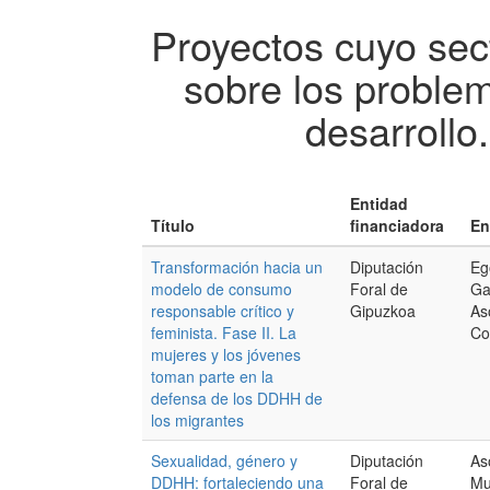
Proyectos cuyo sect
sobre los proble
desarrollo
Entidad
Título
financiadora
En
Transformación hacia un
Diputación
Eg
modelo de consumo
Foral de
Ga
responsable crítico y
Gipuzkoa
As
feminista. Fase II. La
Co
mujeres y los jóvenes
toman parte en la
defensa de los DDHH de
los migrantes
Sexualidad, género y
Diputación
As
DDHH: fortaleciendo una
Foral de
Mu