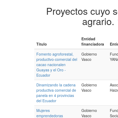
Proyectos cuyo s
agrario.
Entidad
Título
financiadora
Enti
Fomento agroforestal,
Gobierno
Fun
productivo-comercial del
Vasco
YAN
cacao nacionalen
Guayas y el Oro -
Ecuador
Dinamizando la cadena
Gobierno
Asoc
productiva comercial de
Vasco
Haiz
panela en 4 provincias
del Ecuador
Mujeres
Gobierno
Fund
emprendedoras
Vasco
Socia