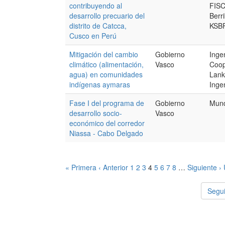
contribuyendo al
FISC
desarrollo precuario del
Berr
distrito de Catcca,
KSB
Cusco en Perú
Mitigación del cambio
Gobierno
Inge
climático (alimentación,
Vasco
Coop
agua) en comunidades
Lank
indígenas aymaras
Ingen
Fase I del programa de
Gobierno
Mund
desarrollo socio-
Vasco
económico del corredor
Niassa - Cabo Delgado
« Primera
‹ Anterior
1
2
3
4
5
6
7
8
…
Siguiente ›
Segui