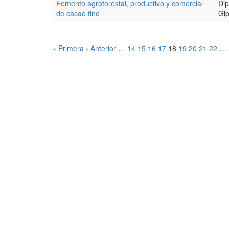
Fomento agroforestal, productivo y comercial
Dip
de cacao fino
Gi
« Primera
‹ Anterior
…
14
15
16
17
18
19
20
21
22
…